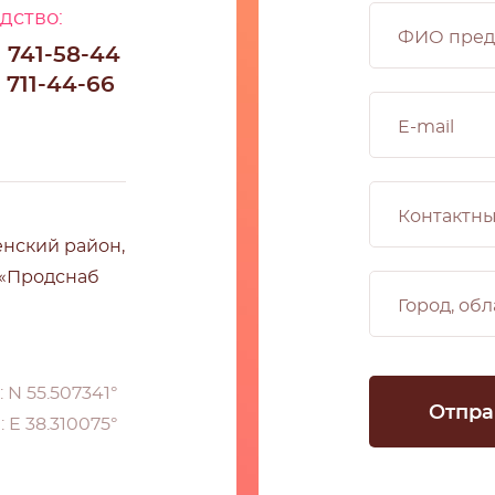
дство:
) 741-58-44
) 711-44-66
енский район,
 «Продснаб
 N 55.507341°
 E 38.310075°