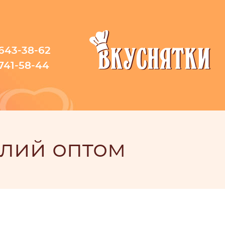
 643-38-62
 741-58-44
лий оптом